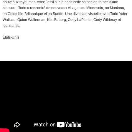
nouveaux royaumes. Avec Jossi sur le banc cette saison en raison d'une
blessure, Torin a rencontré de nouveaux visages au Minnesota, au Montana,
en Colombie-Britannique et en Suède. Une diversion visuelle avec Torin Yater-
Wallace, Quinn Wolferman, Kim Boberg, Cody LaPlante, Cody Wilderay et
leurs amis.
États-Unis