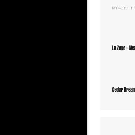
REGARDEZ LE 
La Zone - Ab
Cedar Dream