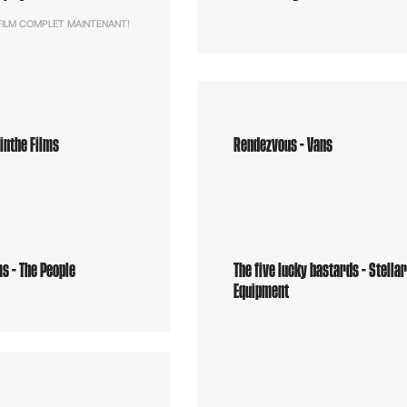
FILM COMPLET MAINTENANT!
sinthe Films
Rendezvous - Vans
s - The People
The five lucky bastards - Stella
Equipment