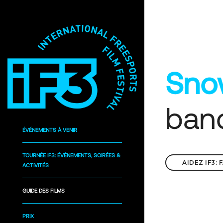
Sno
ban
ÉVÉNEMENTS À VENIR
TOURNÉE IF3: ÉVÉNEMENTS, SOIRÉES &
AIDEZ IF3:
ACTIVITÉS
GUIDE DES FILMS
PRIX