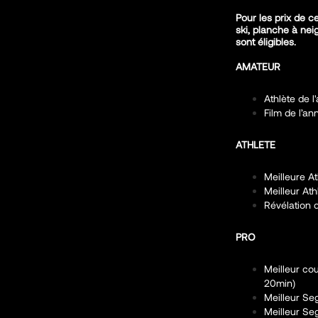
Pour les prix de c
ski, planche à ne
sont éligibles.
AMATEUR
Athlète de 
Film de l’a
ATHLETE
Meilleure A
Meilleur At
Révélation 
PRO
Meilleur co
20min)
Meilleur Se
Meilleur S