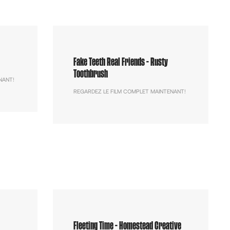
Fake Teeth Real Friends - Rusty
Toothbrush
NANT!
REGARDEZ LE FILM COMPLET MAINTENANT!
Fleeting Time - Homestead Creative