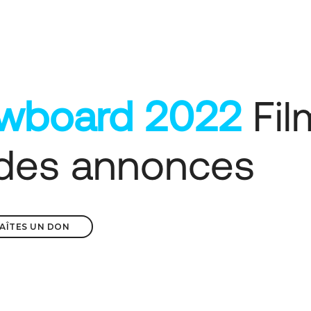
wboard 2022
Fil
des annonces
 FAÎTES UN DON