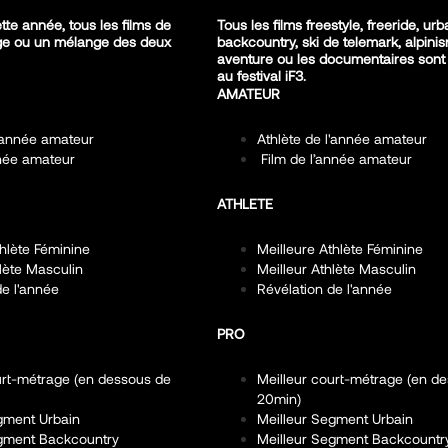
ette année, tous les films de
Tous les films freestyle, freeride, urb
ige ou un mélange des deux
backcountry, ski de telemark, alpini
aventure ou les documentaires sont
au festival iF3.
AMATEUR
l'année amateur
Athlète de l'année amateur
nnée amateur
Film de l’année amateur
ATHLETE
thlète Féminine
Meilleure Athlète Féminine
hlète Masculin
Meilleur Athlète Masculin
de l'année
Révélation de l'année
PRO
urt-métrage (en dessous de
Meilleur court-métrage (en d
20min)
gment Urbain
Meilleur Segment Urbain
egment Backcountry
Meilleur Segment Backcountr