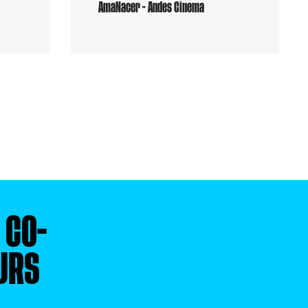
AmaNacer - Andes Cinema
S
CO-
URS