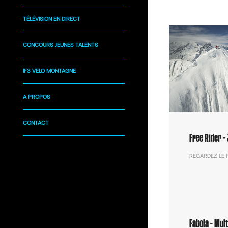
TÉLÉVISION EN DIRECT
CONCOURS JEUNES TALENTS
IF3 VELO MONTAGNE
A PROPOS
CONTACT
Free Rider -
REGARDEZ LE 
Fabola - Mul