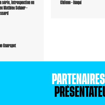
a série, Introspection en
Chileno - Iñaqui
ec Mathieu Schaer -
issard
he Gnarspot
PARTENAIRE
PRÉSENTATE