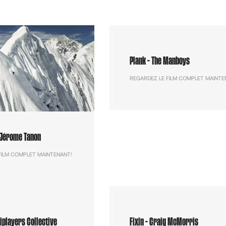
Plank - The Manboys
REGARDEZ LE FILM COMPLET MAINTE
 Jérome Tanon
FILM COMPLET MAINTENANT!
tiplayers Collective
Fixin - Craig McMorris