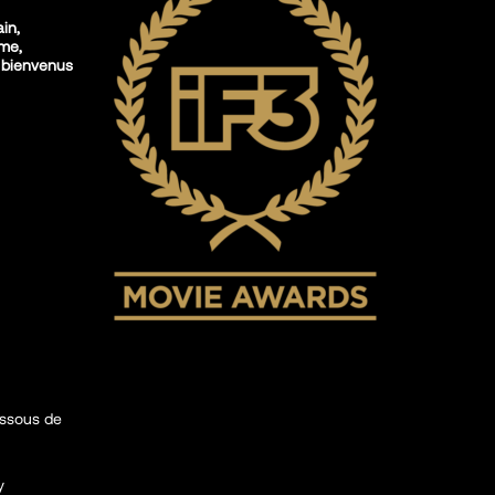
ain,
sme,
 bienvenus
essous de
y