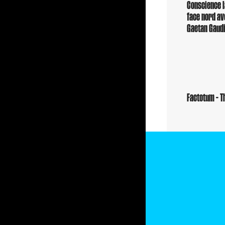
Conscience l
face nord av
Gaetan Gaud
Factotum - T