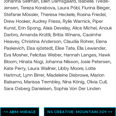
Johanna Sellman, Ellen Damsgaard, Isabella Tvede-
Jensen, Tereza Korabova, Laura Pöbl, Flurina Bieger,
Stefanie Mössler, Theresa Heckele, Rosina Friedel,
Drew Hooker, Audrey Friess, Rylie Warnick, Piper
Kunst, Erin Spong, Alais Develay, Alice Michel, Anouk
Darbro, Amanda Krüttli, Britta Winans, Caoimhe
Heavey, Christina Anderson, Claudia Rohrer, Elena
Paskevich, Elsa sjöstedt, Elise Tate, Ella Lewander,
Eva Mosher, Felicitas Weber, Hannah Langes, Hawk
Bloom, Hinata Nogi, Johanna Nilsson, Josie Petersen,
Kate Perry, Laura Wallner, Libby Moore, Lotte
Hartmut, Lynn Birrer, Madeleine Disbrowe, Marion
Balsamo, Marissa Trembley, Nina König, Olivia Cull,
Sara Osberg Danielsen, Sophia Von Der Linden
<< ABM: MIRAGE
NS CREATIVE: MOUNTAIN JOY >>