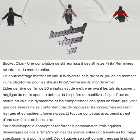
Bucket Clips - Une compilation de ski réunissant des athlètes Flinta*/féminines
talentueux du monde entier.
Un court métrage mettant en valeur la diversité et le talent du jeu en ce moment
- une plateforme pour les skieurs flinta*/féminines du monde entier.
L'idée derrière ce film de 20 minutes est de mettre en avant les talents souvent
négligés de notre sport en dehors de la sphère compétitive. L'objectif est de
mettre en valeur le dynamisme et les compétences des gens de flinta*, prouvant
que ces skieurs ne se contentent pas de repousser les limites, mais écrasent
les rues et conquièrent l'arrière-pays. Et tout ce dont vous avez besoin, c'est
d'une caméra et de bons amis.
Pour développer le concept et renforcer la communauté, trois équipes
dynamiques de riders flinta*/féminines du monde entier ont travaillé au tournage
spécifiquement pour le projet. Deux équipes se sont concentrées sur le ski de