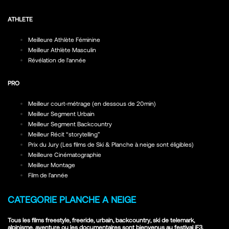
ATHLETE
Meilleure Athlète Féminine
Meilleur Athlète Masculin
Révélation de l'année
PRO
Meilleur court-métrage (en dessous de 20min)
Meilleur Segment Urbain
Meilleur Segment Backcountry
Meilleur Récit “storytelling”
Prix du Jury (Les films de Ski & Planche à neige sont éligibles)
Meilleure Cinématographie
Meilleur Montage
Film de l’année
CATEGORIE PLANCHE A NEIGE
Tous les films freestyle, freeride, urbain, backcountry, ski de telemark,
alpinisme, aventure ou les documentaires sont bienvenus au festival iF3.