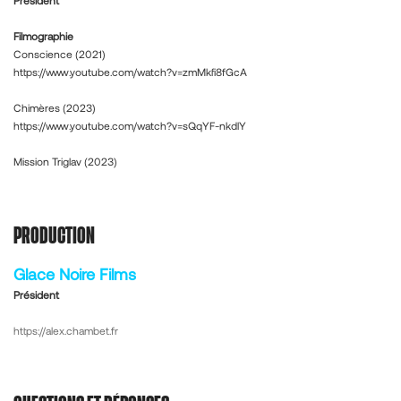
Président
Filmographie
Conscience (2021)
https://www.youtube.com/watch?v=zmMkfi8fGcA
Chimères (2023)
https://www.youtube.com/watch?v=sQqYF-nkdlY
Mission Triglav (2023)
PRODUCTION
Glace Noire Films
Président
https://alex.chambet.fr