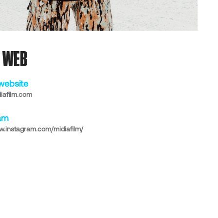
S WEB
 website
diafilm.com
am
ww.instagram.com/midiafilm/