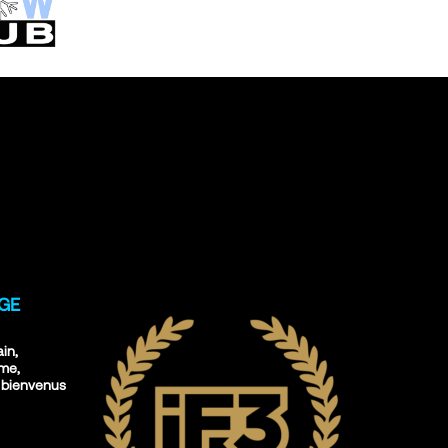
IGE
ain,
sme,
 bienvenus