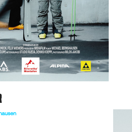
R
shausen