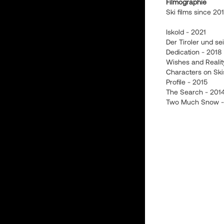
Filmographie
Ski films since 20
Iskold - 2021
Der Tiroler und se
Dedication - 2018
Wishes and Realit
Characters on Ski
Profile - 2015
The Search - 201
Two Much Snow -