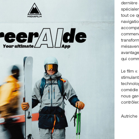
dernière 
spécialem
tout ce q
navigatio
accompagn
commenc
transfor
mésaventu
avantages
qui comm
Le film «
stimulan
technolog
comédie h
nous gar
contrôler
Autriche