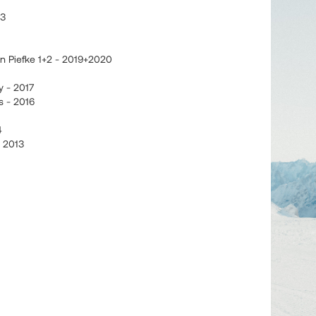
13
in Piefke 1+2 - 2019+2020
y - 2017
s - 2016
4
 2013