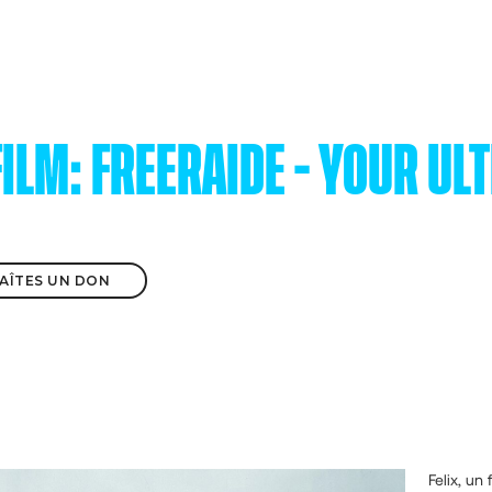
ILM: FREERAIDE - YOUR ULT
 FAÎTES UN DON
Felix, un 