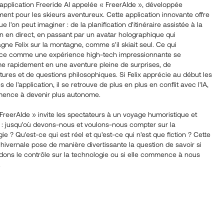
application Freeride AI appelée « FreerAIde », développée
ent pour les skieurs aventureux. Cette application innovante offre
ue l'on peut imaginer : de la planification d'itinéraire assistée à la
n en direct, en passant par un avatar holographique qui
e Felix sur la montagne, comme s'il skiait seul. Ce qui
e comme une expérience high-tech impressionnante se
me rapidement en une aventure pleine de surprises, de
res et de questions philosophiques. Si Felix apprécie au début les
 de l'application, il se retrouve de plus en plus en conflit avec l'IA,
ence à devenir plus autonome.
 FreerAIde » invite les spectateurs à un voyage humoristique et
t : jusqu'où devons-nous et voulons-nous compter sur la
ie ? Qu'est-ce qui est réel et qu'est-ce qui n'est que fiction ? Cette
ivernale pose de manière divertissante la question de savoir si
dons le contrôle sur la technologie ou si elle commence à nous
.