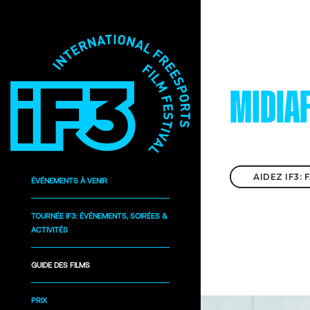
MIDIAF
AIDEZ IF3:
ÉVÉNEMENTS À VENIR
TOURNÉE IF3: ÉVÉNEMENTS, SOIRÉES &
ACTIVITÉS
GUIDE DES FILMS
PRIX