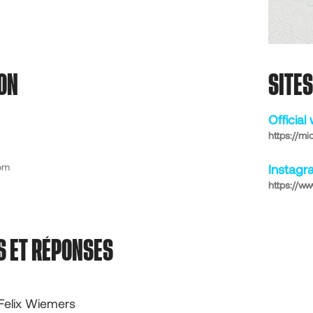
ON
SITE
Official
https://mi
com
Instagr
https://w
S ET RÉPONSES
Felix Wiemers