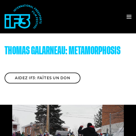
THOMAS GALARNEAU: METAMORPHOSIS
AIDEZ IF3: FAÎTES UN DON