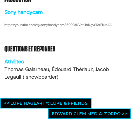
Sony handycam
https://youtube.com/@sonyhandycam8599?si=VotUnKgvSMrFKM4A
QUESTIONS ET RÉPONSES
Athlètes
Thomas Galarneau, Édouard Thériault, Jacob
Legault ( snowboarder)
<< LUPE HAGEARTY: LUPE & FRIENDS
EDWARD CLEM MEDIA: ZORRO >>