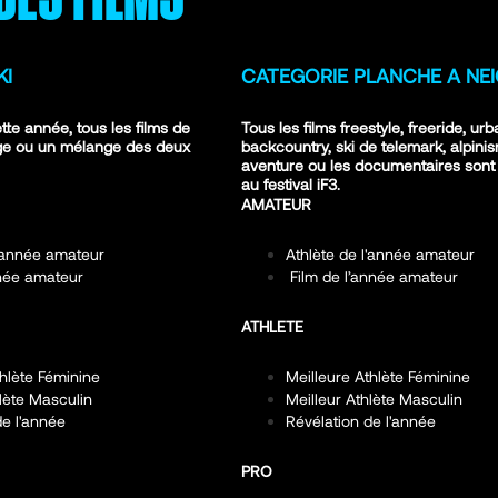
KI
CATEGORIE PLANCHE A NE
ette année, tous les films de
Tous les films freestyle, freeride, urb
ige ou un mélange des deux
backcountry, ski de telemark, alpini
aventure ou les documentaires sont
au festival iF3.
AMATEUR
l'année amateur
Athlète de l'année amateur
nnée amateur
Film de l’année amateur
ATHLETE
thlète Féminine
Meilleure Athlète Féminine
hlète Masculin
Meilleur Athlète Masculin
de l'année
Révélation de l'année
PRO