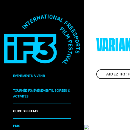
VARIAN
AIDEZ IF3:
ÉVÉNEMENTS À VENIR
TOURNÉE IF3: ÉVÉNEMENTS, SOIRÉES &
ACTIVITÉS
GUIDE DES FILMS
PRIX