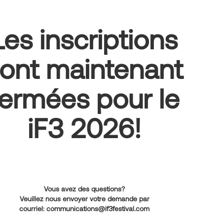
Les inscriptions
ont maintenant
fermées pour le
iF3 2026!
Vous avez des questions?
Veuillez nous envoyer votre demande par
courriel:
communications@if3festival.com