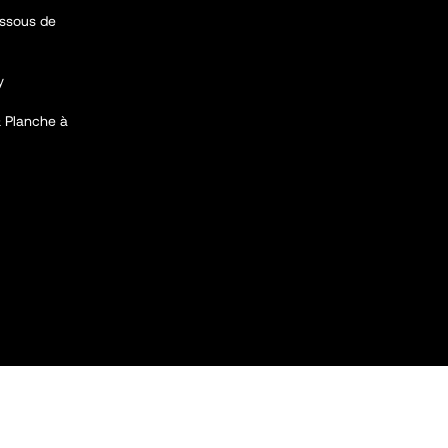
essous de
y
 & Planche à