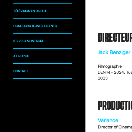
TÉLÉVISION EN DIRECT
CONCOURS JEUNES TALENTS
DIRECTEU
IF3 VELO MONTAGNE
Jack Benziger
A PROPOS
Filmographie
CONTACT
DENiM - 2024, Tu
2023
PRODUCTI
Variance
Director of Cinem