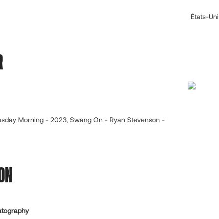
États-Uni
R
esday Morning - 2023, Swang On - Ryan Stevenson -
ON
atography