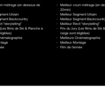
urt-métrage (en dessous de
Meilleur court-métrage (en d
20min)
gment Urbain
Meilleur Segment Urbain
egment Backcountry
Meilleur Segment Backcountr
t “storytelling”
Meilleur Récit “storytelling”
 (Les films de Ski & Planche à
Prix du Jury (Les films de Ski
ligibles)
neige sont éligibles)
inématographie
Meilleure Cinématographie
ntage
Meilleur Montage
née
Film de l’année