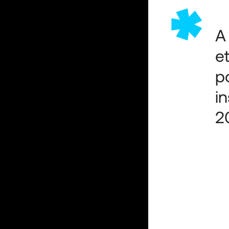
*
A
e
p
in
2