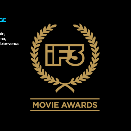
IGE
ain,
sme,
 bienvenus