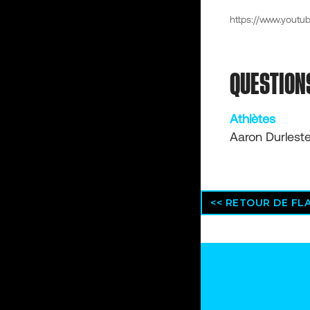
https://www.yout
QUESTION
Athlètes
Aaron Durlest
<< RETOUR DE F