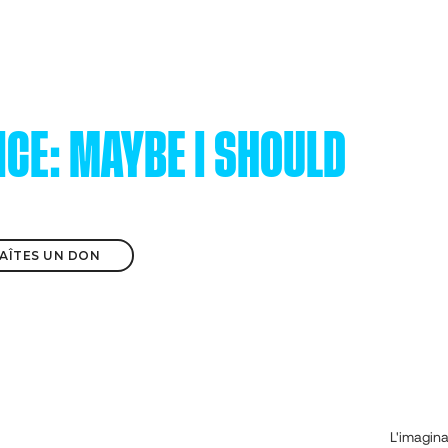
CE: MAYBE I SHOULD
 FAÎTES UN DON
L'imagina