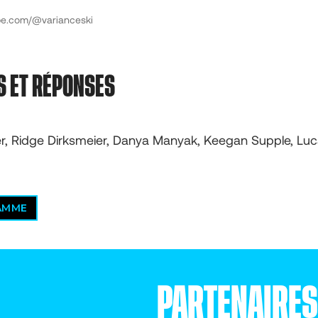
ube.com/@varianceski
S ET RÉPONSES
er, Ridge Dirksmeier, Danya Manyak, Keegan Supple, L
LAMME
PARTENAIRE