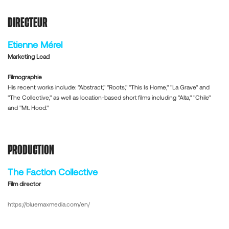
DIRECTEUR
Etienne Mérel
Marketing Lead
Filmographie
His recent works include: "Abstract," "Roots," "This Is Home," "La Grave" and
"The Collective," as well as location-based short films including "Alta," "Chile"
and "Mt. Hood."
PRODUCTION
The Faction Collective
Film director
https://bluemaxmedia.com/en/