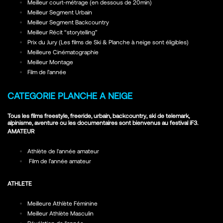
Meilleur court-métrage (en dessous de 20min)
Meilleur Segment Urbain
Meilleur Segment Backcountry
Meilleur Récit “storytelling”
Prix du Jury (Les films de Ski & Planche à neige sont éligibles)
Meilleure Cinématographie
Meilleur Montage
Film de l’année
CATEGORIE PLANCHE A NEIGE
Tous les films freestyle, freeride, urbain, backcountry, ski de telemark,
alpinisme, aventure ou les documentaires sont bienvenus au festival iF3.
AMATEUR
Athlète de l'année amateur
Film de l’année amateur
ATHLETE
Meilleure Athlète Féminine
Meilleur Athlète Masculin
Révélation de l'année