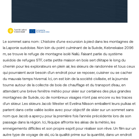
Le sommet sans nom : L'histoire d'une excursion à pied dans les montagnes de
la Laponie suédoise. Non loin du point culminant de la Suède, Kebnekaise 2096
m, se trouve le refuge de montagne isolé Nallú. Faisant partie du système
suédois de refuges STF, cette petite maison en bois sert d'étape le long du
chemin pour les explorateurs en plein air, les skieurs de randonnée et tous ceux
qui pourraient avoir besoin d'un endroit pour se reposer, cuisiner ou se cacher
du mauvais temps hivernal. Ici, on est loin de la société civilisée, et la journée
tourne autour de la collecte de bois de chauffage et du transport d'eau, en
attendant une brève fenêtre météo pour skier sur certaines des plus grandes
montagnes de Suède, où de nombreux visages n'ont pas encore vu les traces
d'un skieur. Les skieurs Jacob Wester et Evelina Nilsson emballent leurs pulkas et
partent dans cette vallée isolée avec pour objectif de skier sur un sommet sans
nom que Jacob a aperçu pour la première fois l'année précédente lors de son
passage dans la région. Ici, l'équipe affronte les aléas de la météo, les
enneigements difficiles et son propre esprit pour réaliser son rêve. Un film sur un
autre type de voyage de ski, où la qualité prime sur la quantité, dans un endroit