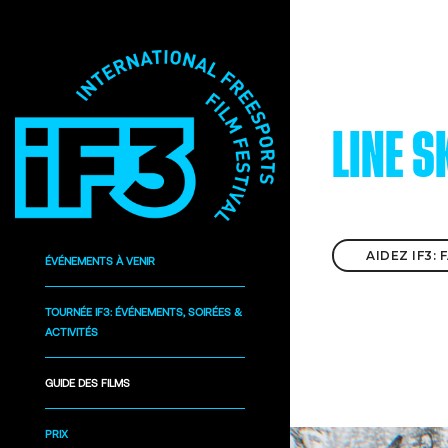
LINE S
AIDEZ IF3:
ÉVÉNEMENTS À VENIR
TOURNÉE IF3: ÉVÉNEMENTS, SOIRÉES &
ACTIVITÉS
GUIDE DES FILMS
PRIX