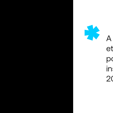
*
A
e
p
in
2