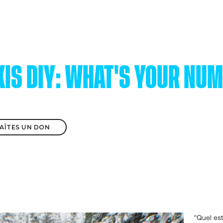
KIS DIY: WHAT'S YOUR NU
 FAÎTES UN DON
"Quel est