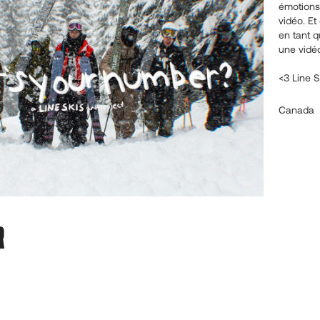
émotions 
vidéo. Et
en tant q
une vidéo
<3 Line S
Canada
R