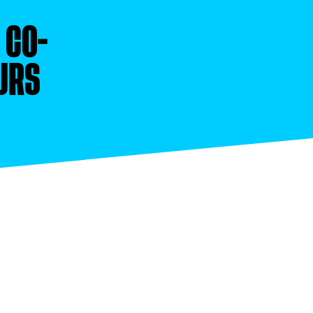
S
CO-
URS