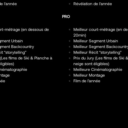
de l'année
Révélation de l'année
PRO
urt-métrage (en dessous de
Meilleur court-métrage (en d
20min)
gment Urbain
Meilleur Segment Urbain
egment Backcountry
Meilleur Segment Backcountr
t “storytelling”
Meilleur Récit “storytelling”
 (Les films de Ski & Planche à
Prix du Jury (Les films de Ski
ligibles)
neige sont éligibles)
inématographie
Meilleure Cinématographie
ntage
Meilleur Montage
née
Film de l’année