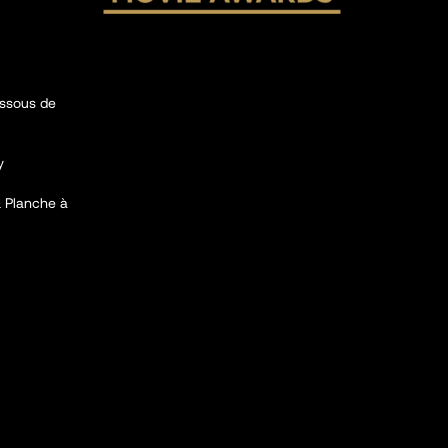
essous de
y
 & Planche à