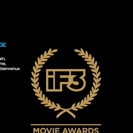
IGE
ain,
sme,
 bienvenus