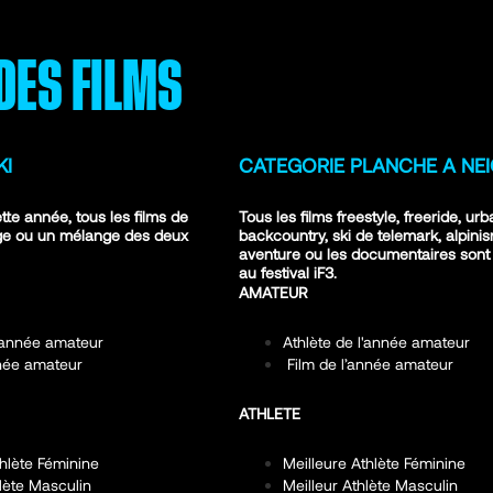
DES FILMS
KI
CATEGORIE PLANCHE A NE
ette année, tous les films de
Tous les films freestyle, freeride, urb
ige ou un mélange des deux
backcountry, ski de telemark, alpini
aventure ou les documentaires sont
au festival iF3.
AMATEUR
l'année amateur
Athlète de l'année amateur
nnée amateur
Film de l’année amateur
ATHLETE
thlète Féminine
Meilleure Athlète Féminine
hlète Masculin
Meilleur Athlète Masculin