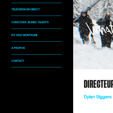
TÉLÉVISION EN DIRECT
CONCOURS JEUNES TALENTS
IF3 VELO MONTAGNE
A PROPOS
CONTACT
DIRECTEU
Dylan Siggers